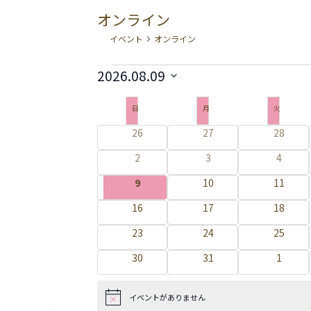
オンライン
イベント
オンライン
イ
2026.08.09
ベ
日
イ
日
日曜日
月
月曜日
火
火曜日
付
ン
ベ
を
0
26
0
27
0
28
ト
ン
イ
イ
イ
選
0
2
0
3
0
4
ベ
ベ
ベ
ト
択
イ
イ
イ
ン
ン
ン
0
9
0
10
0
11
ベ
ベ
ベ
の
ト
ト
ト
イ
イ
イ
ン
ン
ン
0
16
0
17
0
18
カ
ベ
ベ
ベ
ト
ト
ト
イ
イ
イ
ン
ン
ン
レ
0
23
0
24
0
25
ベ
ベ
ベ
ト
ト
ト
イ
イ
イ
ン
ン
ン
ン
0
30
0
31
0
1
ベ
ベ
ベ
ト
ト
ト
イ
イ
イ
ダ
ン
ン
ン
ベ
ベ
ベ
ト
ト
ト
ー
イベントがありません
ン
ン
ン
N