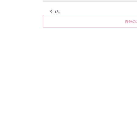
o
ト
ト
ト
t
i
7月
c
e
自分の