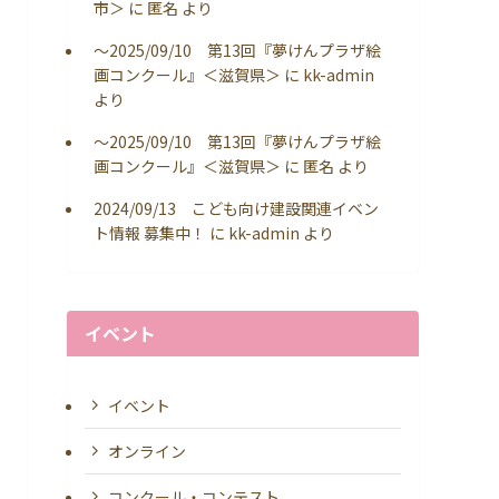
市＞
に
匿名
より
～2025/09/10 第13回『夢けんプラザ絵
画コンクール』＜滋賀県＞
に
kk-admin
より
～2025/09/10 第13回『夢けんプラザ絵
画コンクール』＜滋賀県＞
に
匿名
より
2024/09/13 こども向け建設関連イベン
ト情報 募集中！
に
kk-admin
より
イベント
イベント
オンライン
コンクール・コンテスト